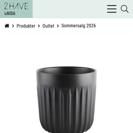
bars
se
light
LAVIDA
li
Sommersalg 2026
Produkter
Outlet