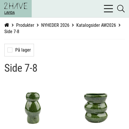
bars
se
light
LAVIDA
li
Produkter
NYHEDER 2026
Katalogsider AW2026
Side 7-8
På lager
Side 7-8