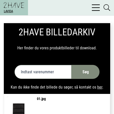
bars
se
light
LAVIDA
li
2HAVE BILLEDARKIV
Her finder du vores produktbilleder til download.
Søg
Kan du ikke finde det billede du søger, så kontakt os
her
.
01.jpg