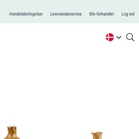
Handelsbetingelser
Leverandørservice
Bliv forhandler
Log ind
se
li