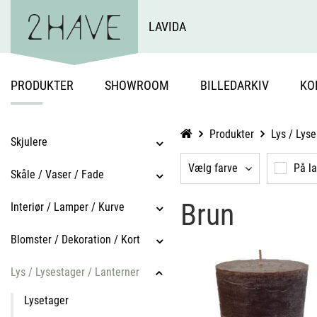
LAVIDA
PRODUKTER
SHOWROOM
BILLEDARKIV
KO
Produkter
Lys / Lyse
Skjulere
Vælg farve
På l
Skåle / Vaser / Fade
Brun
Interiør / Lamper / Kurve
Blomster / Dekoration / Kort
Lys / Lysestager / Lanterner
Lysetager