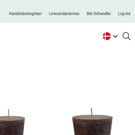
Handelsbetingelser
Leverandørservice
Bliv forhandler
Log ind
se
li