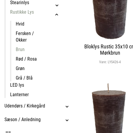
Stearinlys
Rustikke Lys
Hvid
Fersken /
Okker
Bloklys Rustic 35x10 
Brun
Mørkbrun
Rød / Rosa
Vare:
LYS426-4
Grøn
Grå / Blå
LED lys
Lanterner
Udendørs / Kirkegård
Sæson / Anledning