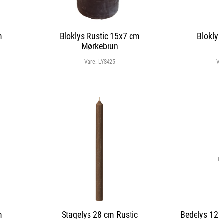
m
Bloklys Rustic 15x7 cm
Blokly
Mørkebrun
Vare:
LYS425
V
m
Stagelys 28 cm Rustic
Bedelys 12