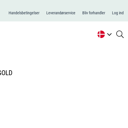
Handelsbetingelser
Leverandørservice
Bliv forhandler
Log ind
se
li
GOLD