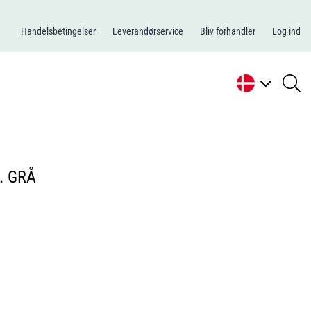
Handelsbetingelser
Leverandørservice
Bliv forhandler
Log ind
se
li
. GRÅ