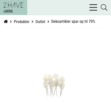
bars
se
light
LAVIDA
li
Dekoartikler spar op til 70%
Produkter
Outlet