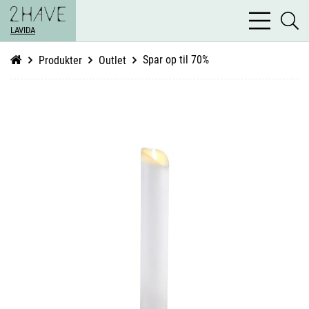
bars
se
light
LAVIDA
li
Spar op til 70%
Produkter
Outlet