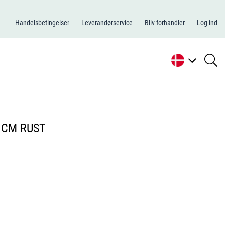
Handelsbetingelser
Leverandørservice
Bliv forhandler
Log ind
se
li
7 CM RUST