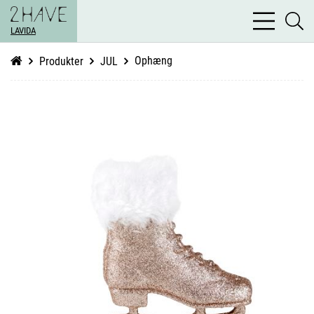
bars
se
light
LAVIDA
li
Ophæng
Produkter
JUL