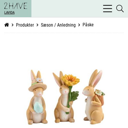
bars
se
light
LAVIDA
li
Påske
Produkter
Sæson / Anledning