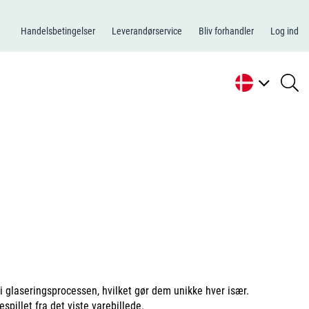
Handelsbetingelser
Leverandørservice
Bliv forhandler
Log ind
se
li
 i glaseringsprocessen, hvilket gør dem unikke hver især.
espillet fra det viste varebillede.