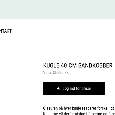
NTAKT
KUGLE 40 CM SANDKOBBER
Vare:
CL680-SK
Log ind for priser
Glasuren på hver kugle reagerer forskelligt
Kuglerne vil derfor afvige i farverne og farv