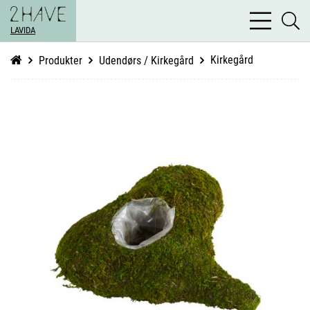
bars
se
light
LAVIDA
li
Kirkegård
Produkter
Udendørs / Kirkegård