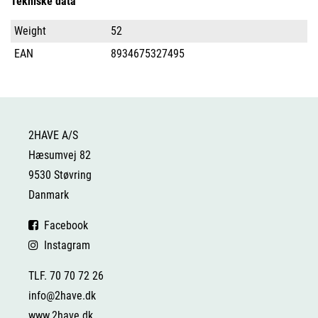
Tekniske data
Weight
52
EAN
8934675327495
2HAVE A/S
Hæsumvej 82
9530 Støvring
Danmark
Facebook
Instagram
TLF. 70 70 72 26
info@2have.dk
www.2have.dk