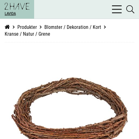
bars
se
light
LAVIDA
li
Produkter
Blomster / Dekoration / Kort
Kranse / Natur / Grene