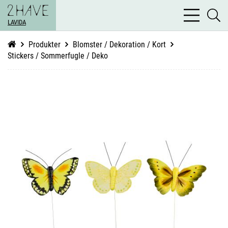
bars
se
light
LAVIDA
li
Produkter
Blomster / Dekoration / Kort
Stickers / Sommerfugle / Deko