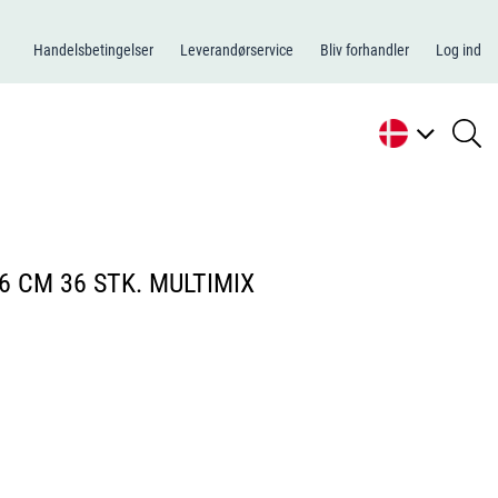
Handelsbetingelser
Leverandørservice
Bliv forhandler
Log ind
se
li
6 CM 36 STK. MULTIMIX