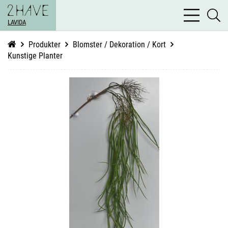
bars
se
light
LAVIDA
li
Produkter
Blomster / Dekoration / Kort
Kunstige Planter