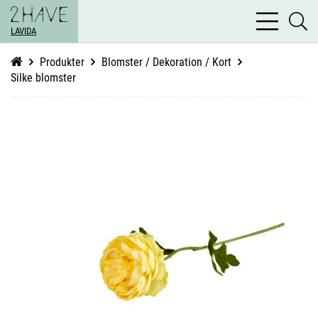
bars
se
light
LAVIDA
li
Produkter
Blomster / Dekoration / Kort
Silke blomster