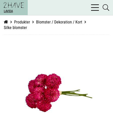
bars
se
light
LAVIDA
li
Produkter
Blomster / Dekoration / Kort
Silke blomster