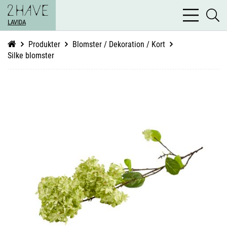
bars
se
light
LAVIDA
li
Produkter
Blomster / Dekoration / Kort
Silke blomster