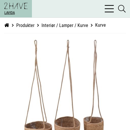
bars
se
light
LAVIDA
li
Kurve
Produkter
Interiør / Lamper / Kurve