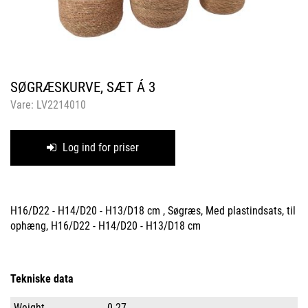
SØGRÆSKURVE, SÆT Á 3
Vare:
LV2214010
Log ind for priser
H16/D22 - H14/D20 - H13/D18 cm , Søgræs, Med plastindsats, til
ophæng, H16/D22 - H14/D20 - H13/D18 cm
Tekniske data
Weight
0.27