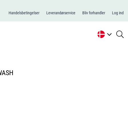
Handelsbetingelser
Leverandørservice
Bliv forhandler
Log ind
se
li
WASH