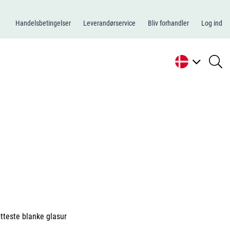
Handelsbetingelser
Leverandørservice
Bliv forhandler
Log ind
se
li
tteste blanke glasur