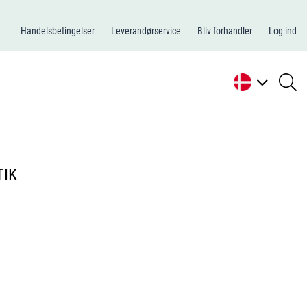
Handelsbetingelser
Leverandørservice
Bliv forhandler
Log ind
se
li
TIK