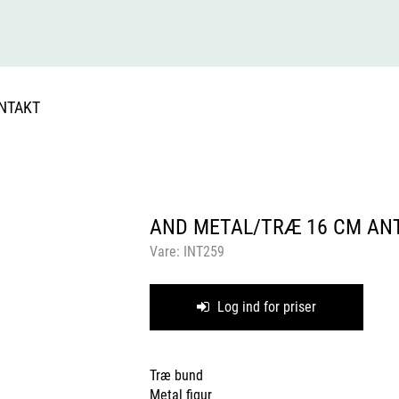
NTAKT
AND METAL/TRÆ 16 CM AN
Vare:
INT259
Log ind for priser
Træ bund
Metal figur