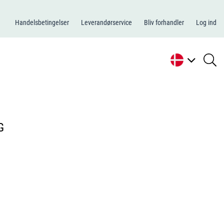
Handelsbetingelser
Leverandørservice
Bliv forhandler
Log ind
se
li
G