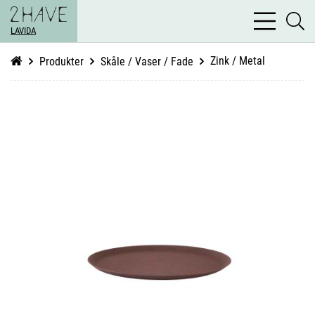
bars
se
light
LAVIDA
li
Zink / Metal
Produkter
Skåle / Vaser / Fade