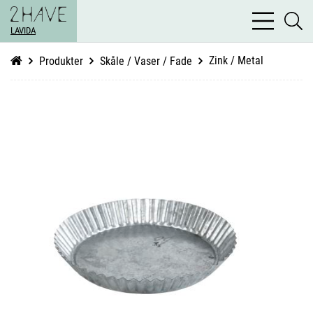
bars
se
light
LAVIDA
li
Zink / Metal
Produkter
Skåle / Vaser / Fade