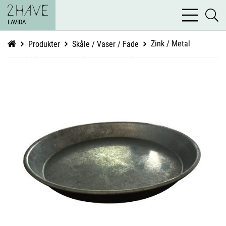
bars
se
light
LAVIDA
li
Zink / Metal
Produkter
Skåle / Vaser / Fade