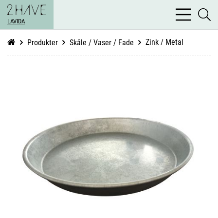
bars
se
light
LAVIDA
li
Zink / Metal
Produkter
Skåle / Vaser / Fade