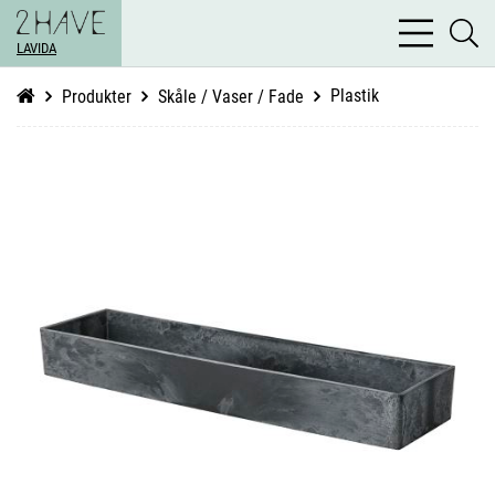
bars
se
light
LAVIDA
li
Plastik
Produkter
Skåle / Vaser / Fade