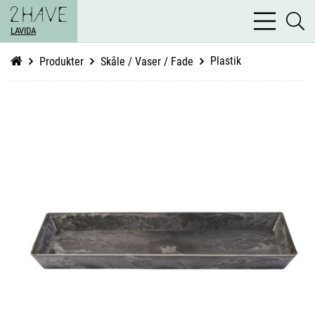
bars
se
light
LAVIDA
li
Plastik
Produkter
Skåle / Vaser / Fade