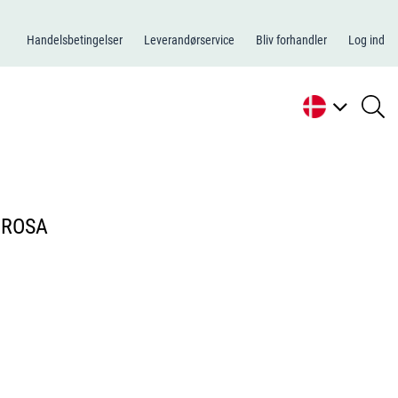
Handelsbetingelser
Leverandørservice
Bliv forhandler
Log ind
se
li
 ROSA