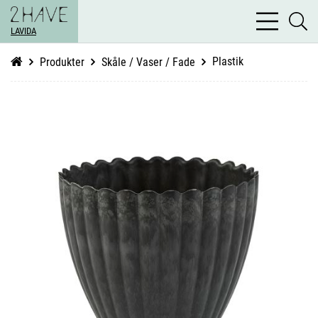
bars
se
light
LAVIDA
li
Plastik
Produkter
Skåle / Vaser / Fade