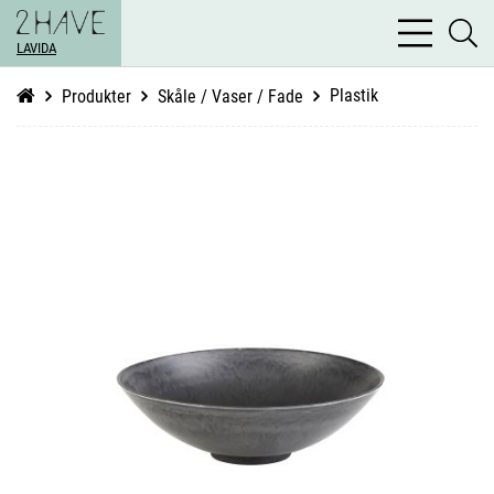
bars
se
light
LAVIDA
li
Plastik
Produkter
Skåle / Vaser / Fade