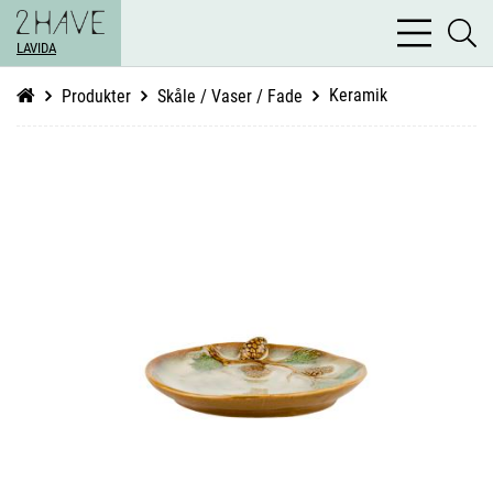
bars
se
light
LAVIDA
li
Keramik
Produkter
Skåle / Vaser / Fade