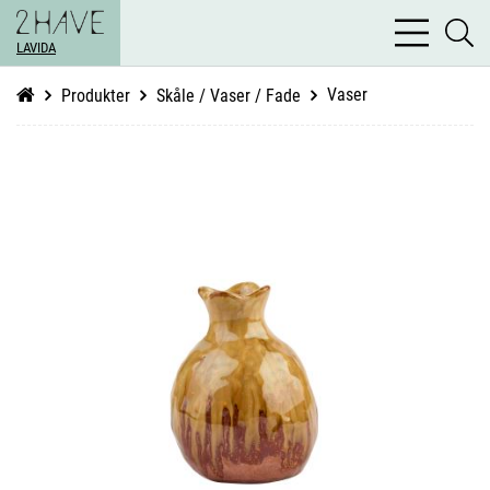
bars
se
light
LAVIDA
li
Vaser
Produkter
Skåle / Vaser / Fade