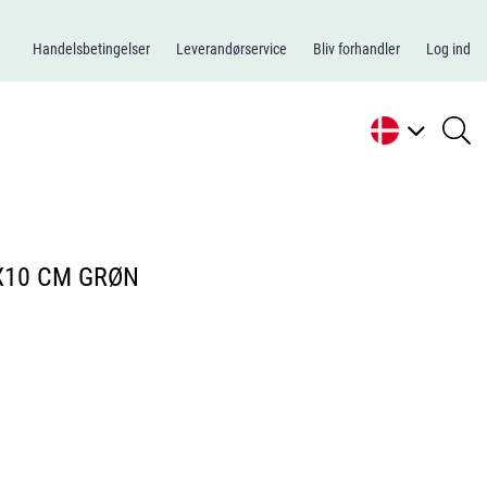
Handelsbetingelser
Leverandørservice
Bliv forhandler
Log ind
se
li
2X10 CM GRØN