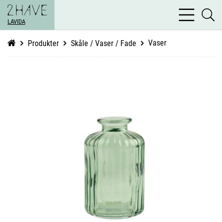
bars
se
light
LAVIDA
li
Vaser
Produkter
Skåle / Vaser / Fade