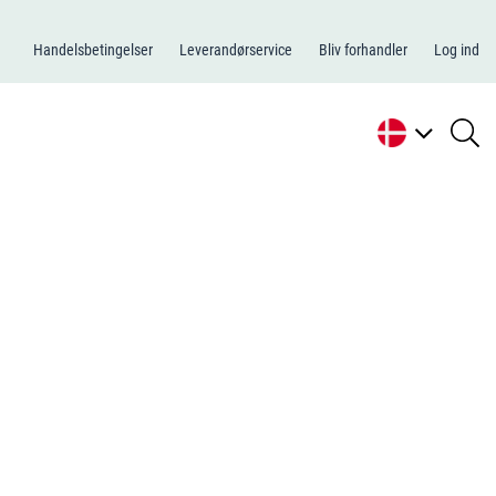
Handelsbetingelser
Leverandørservice
Bliv forhandler
Log ind
se
li