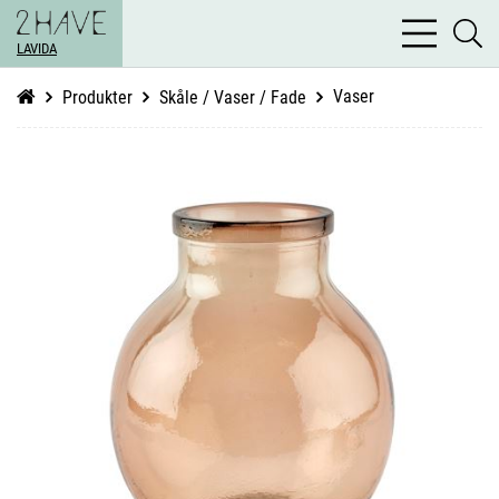
bars
se
light
LAVIDA
li
Vaser
Produkter
Skåle / Vaser / Fade