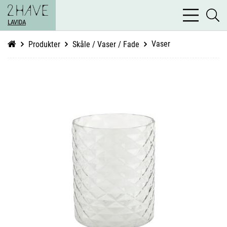
bars
se
light
LAVIDA
li
Vaser
Produkter
Skåle / Vaser / Fade