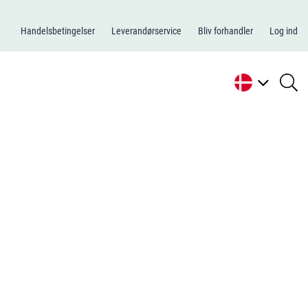
Handelsbetingelser
Leverandørservice
Bliv forhandler
Log ind
se
li