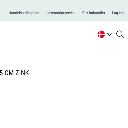
Handelsbetingelser
Leverandørservice
Bliv forhandler
Log ind
se
li
5 CM ZINK