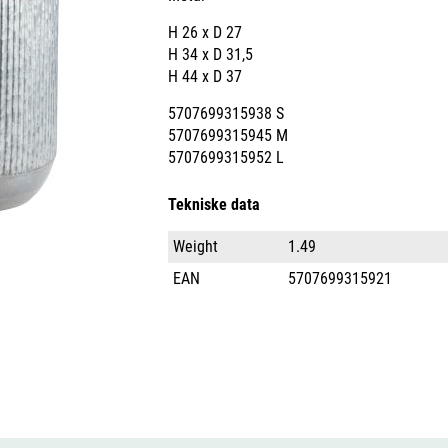
H 26 x D 27
H 34 x D 31,5
H 44 x D 37
5707699315938 S
5707699315945 M
5707699315952 L
Tekniske data
Weight
1.49
EAN
5707699315921