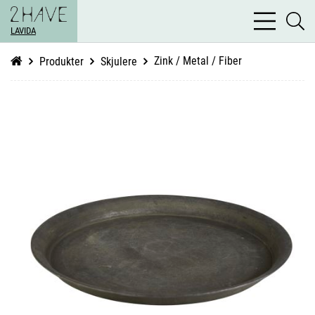
bars
se
light
LAVIDA
li
Zink / Metal / Fiber
Produkter
Skjulere