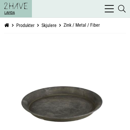
bars
se
light
LAVIDA
li
Zink / Metal / Fiber
Produkter
Skjulere