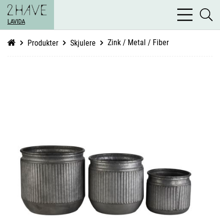
bars
se
light
LAVIDA
li
Zink / Metal / Fiber
Produkter
Skjulere