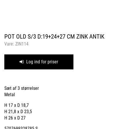
POT OLD S/3 D:19+24+27 CM ZINK ANTIK
Vare:
ZIN114
Log ind for priser
Sæt af 3 størrelser
Metal
H 17 x D 18,7
H 21,8 x D 23,5
H 26 x D 27
5707699328785 S