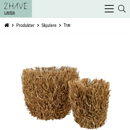
bars
se
light
LAVIDA
li
Træ
Produkter
Skjulere