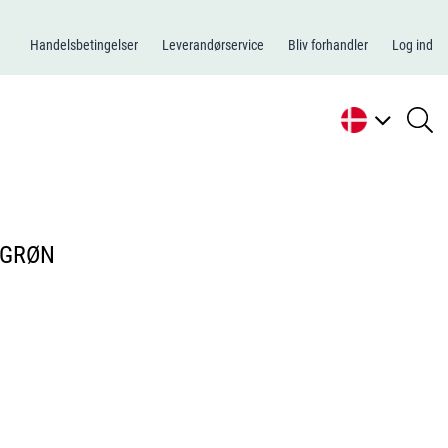
Handelsbetingelser
Leverandørservice
Bliv forhandler
Log ind
se
li
 GRØN